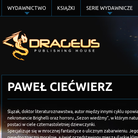
WYDAWNICTWO
KSIĄŻKI
SERIE WYDAWNICZE
PAWEŁ CIEĆWIERZ
Ślązak, doktor literaturoznawstwa, autor między innymi cyklu opow
nekromancie Brighelli oraz horroru „Sezon wiedźmy”, w którym natu
postaci w ciele czternastoletniej dziewczynki.
Specjalizuje się w mrocznej fantastyce o ulicznym zabarwieniu. Jeg
niejednoznaczni moralnie, a świat przedstawiony miesza śląskie klim